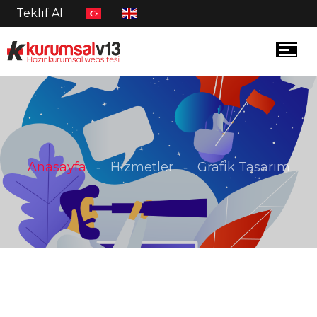
Teklif Al
Anasayfa
Hizmetler
Grafik Tasarım